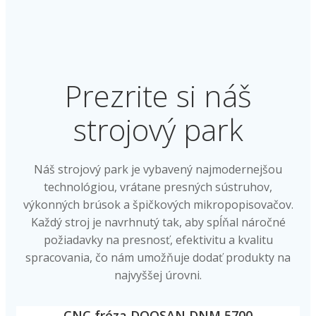
Prezrite si náš
strojový park
Náš strojový park je vybavený najmodernejšou
technológiou, vrátane presných sústruhov,
výkonných brúsok a špičkových mikropopisovačov.
Každý stroj je navrhnutý tak, aby spĺňal náročné
požiadavky na presnosť, efektivitu a kvalitu
spracovania, čo nám umožňuje dodať produkty na
najvyššej úrovni.
CNC fréza DOOSAN DNM 5700