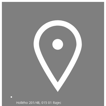
Skip
to
content
Hollého 201/48, 015 01 Rajec