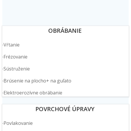
OBRÁBANIE
∙Vŕtanie
∙Frézovanie
∙Sústruženie
∙Brúsenie na plocho+ na guľato
∙Elektroerozívne obrábanie
POVRCHOVÉ ÚPRAVY
∙Povlakovanie