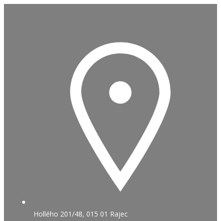
Skip
to
content
Hollého 201/48, 015 01 Rajec